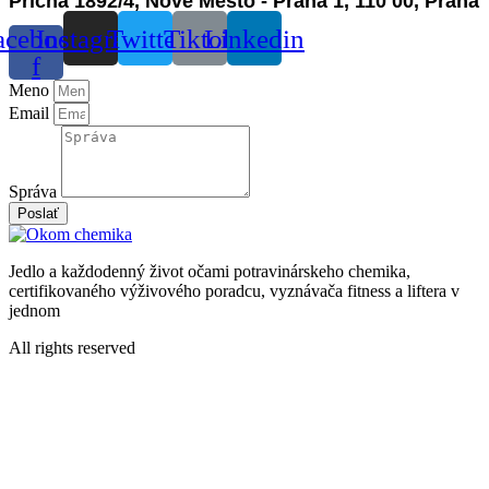
Příčná 1892/4, Nové Město - Praha 1, 110 00, Praha
acebook-
Instagram
Twitter
Tiktok
Linkedin
f
Meno
Email
Správa
Poslať
Jedlo a každodenný život očami potravinárskeho chemika,
certifikovaného výživového poradcu, vyznávača fitness a liftera v
jednom
All rights reserved