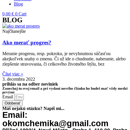
Blog
0,00
€
0
Cart
BLOG
Najčítanejšie
Ako merať progres?
Meranie progresu, resp. pokroku, je nevyhnutnou súčasťou
akejkoľvek snahy o zmenu. Či už ide o chudnutie, naberanie, alebo
zlepšenie stravovania, či celkového životného štýlu, bez
Čítaj viac »
3. decembra 2022
prihlás sa na odber noviniek
Zanechaj tu svoj email a pri vydaní nového článku ho budeš mať vždy medzi
prvými
Email
Odoberať
Máš nejakú otázku? Napíš mi...
Email:
okomchemika@gmail.com